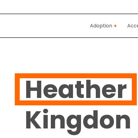
Adoption
Accé
Heather
Kingdon