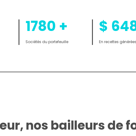
1780
+
$
64
Sociétés du portefeuille
En recettes générée
eur, nos bailleurs de f