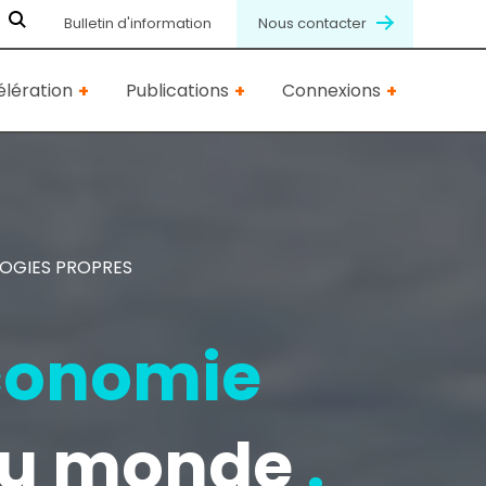
Bulletin d'information
Nous contacter
lération
Publications
Connexions
LOGIES PROPRES
économie
 au monde
.