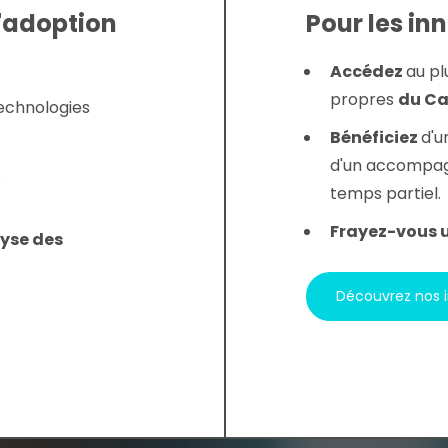
d'adoption
Pour les in
Accédez
au pl
propres
du C
technologies
Bénéficiez
d'u
d'un accompag
s
temps partiel.
Frayez-vous 
lyse des
Découvrez nos 