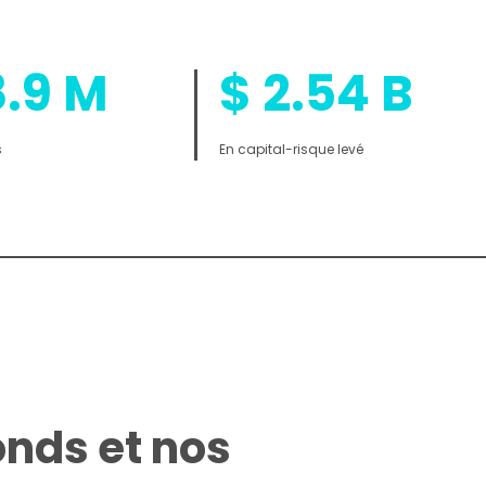
8.9
M
$
2.54
B
s
En capital-risque levé
onds et nos