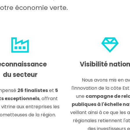
notre économie verte.
econnaissance
Visibilité natio
du secteur
Nous avons mis en a
l'innovation de la côte Es
mpensé
26 finalistes
et
5
une
campagne de rel
ts exceptionnels
, offrant
publiques à l'échelle n
 vitrine aux entreprises les
veillant ainsi à ce que les
rometteuses de la région.
régionales retiennent l'a
des investisseurs e