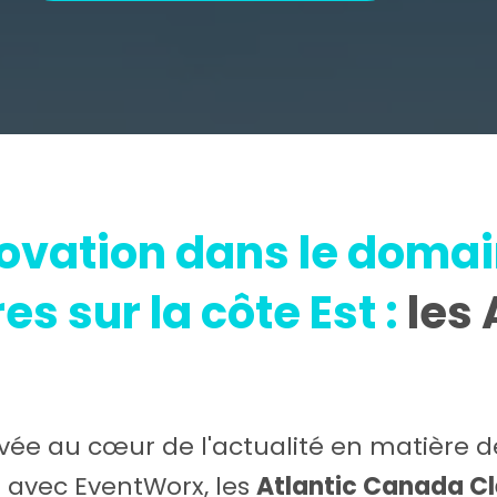
novation dans le doma
s sur la côte Est :
les 
trouvée au cœur de l'actualité en matièr
t avec EventWorx, les
Atlantic Canada C