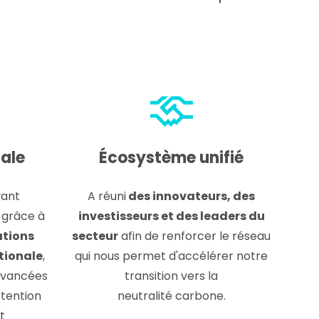
nale
Écosystème unifié
vant
A réuni
des innovateurs, des
t grâce à
investisseurs et des leaders du
ations
secteur
afin de renforcer le réseau
ationale
,
qui nous permet d'accélérer notre
 avancées
transition vers la
ttention
neutralité carbone.
t