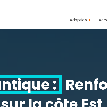
Adoption
Accé
ntique :
Renfo
sur la côte Est