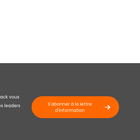
lack vous
S'abonner à la lettre
es leaders
d'information