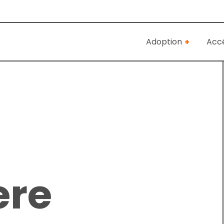
Adoption
Accé
ere