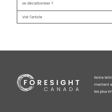
se décarboniser ?
Voir l'article
Notre let
mettent en
les plus 