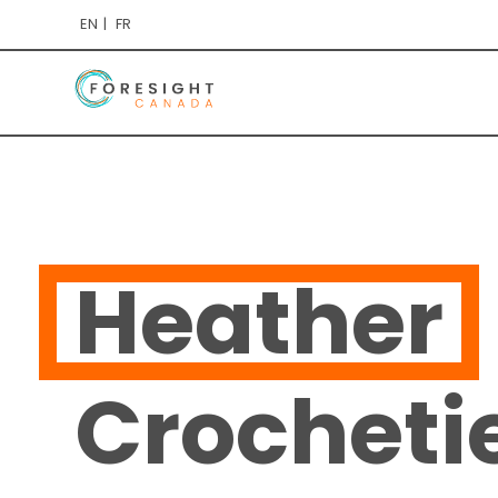
EN
FR
Heather
Crocheti