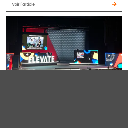
Voir l'article
OCTOBER 12, 2023
ARTICLE
Les
partenariats nous propulseront
vers le net zéro