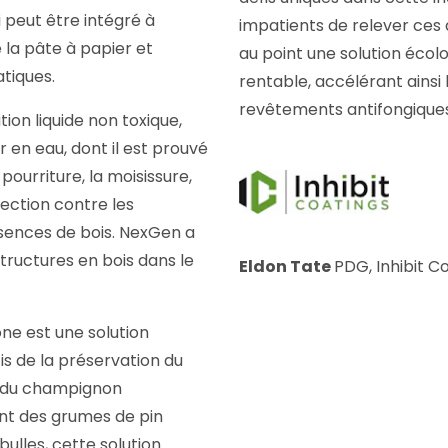
peut être intégré à
impatients de relever ces 
 la pâte à papier et
au point une solution écolo
atiques.
rentable, accélérant ainsi
revêtements antifongiques
ion liquide non toxique,
 en eau, dont il est prouvé
 pourriture, la moisissure,
ection contre les
essences de bois. NexGen a
structures en bois dans le
Eldon Tate
PDG, Inhibit Co
ne est une solution
is de la préservation du
e du champignon
ent des grumes de pin
bulles, cette solution