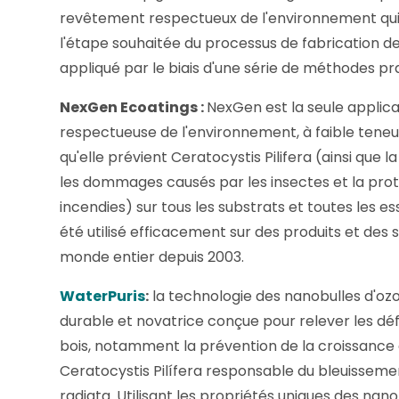
revêtement respectueux de l'environnement qui 
l'étape souhaitée du processus de fabrication de
appliqué par le biais d'une série de méthodes pr
NexGen Ecoatings :
NexGen est la seule applicat
respectueuse de l'environnement, à faible teneur
qu'elle prévient Ceratocystis Pilifera (ainsi que la
les dommages causés par les insectes et la prot
incendies) sur tous les substrats et toutes les 
été utilisé efficacement sur des produits et des 
monde entier depuis 2003.
WaterPuris
:
la technologie des nanobulles d'ozo
durable et novatrice conçue pour relever les déf
bois, notamment la prévention de la croissanc
Ceratocystis Pilífera responsable du bleuissem
radiata. Utilisant les propriétés uniques des nano