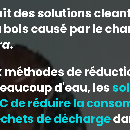
t des solutions clean
u bois causé par le c
ra
.
 méthodes de réductio
eaucoup d'eau, les
so
C de réduire la conso
chets de décharge
da