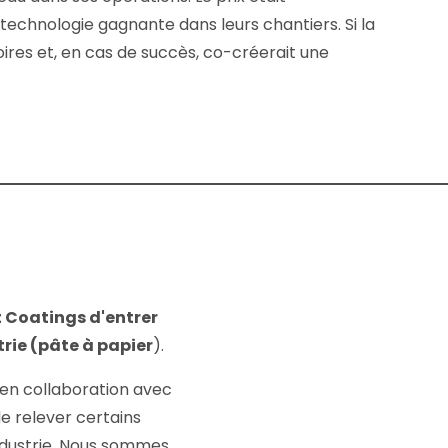
echnologie gagnante dans leurs chantiers. Si la
ires et, en cas de succès, co-créerait une
t Coatings d'entrer
rie (pâte à papier
).
r en collaboration avec
 relever certains
industrie. Nous sommes