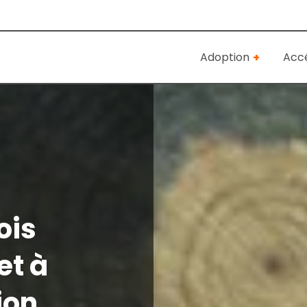
Adoption
Accé
ois
et à
ion