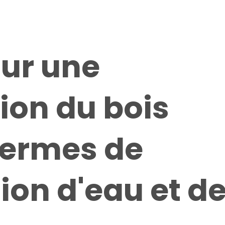
our une
ion du bois
termes de
on d'eau et d