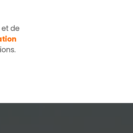
 et de
ation
ions.