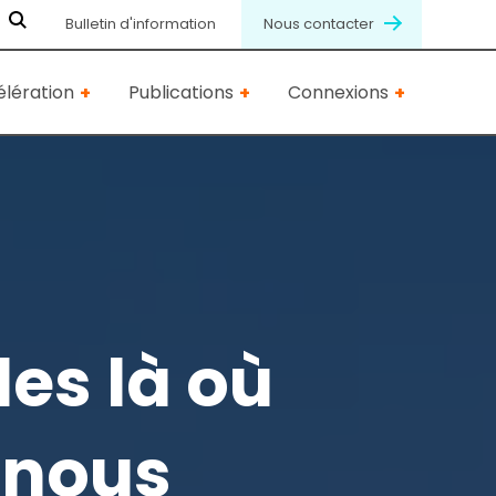
Bulletin d'information
Nous contacter
lération
Publications
Connexions
es là où
t nous