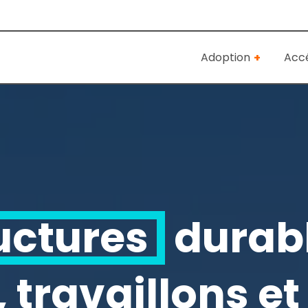
Adoption
Accé
uctures
durabl
 travaillons e