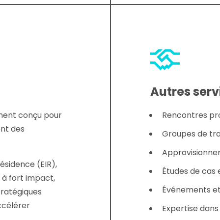
Autres serv
ment conçu pour
Rencontres pro
ent des
Groupes de tra
Approvisionne
ésidence (EIR),
Études de cas 
 à fort impact,
Événements et
tratégiques
ccélérer
Expertise dans