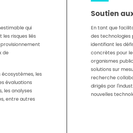
Soutien aux
nestimable qui
En tant que facili
 les risques liés
des technologies 
approvisionnement
identifiant les dé
x de
concrètes pour le
organismes publics
solutions sur mesu
 écosystèmes, les
recherche collabo
les évaluations
dirigés par l'indus
, les analyses
nouvelles technolo
s, entre autres