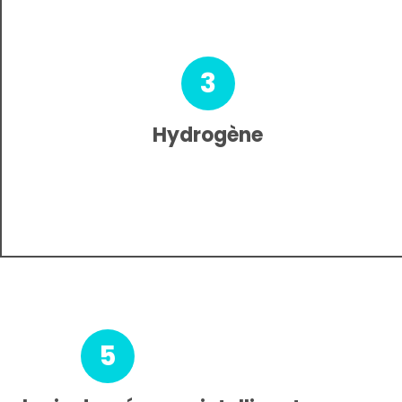
3
Hydrogène
5