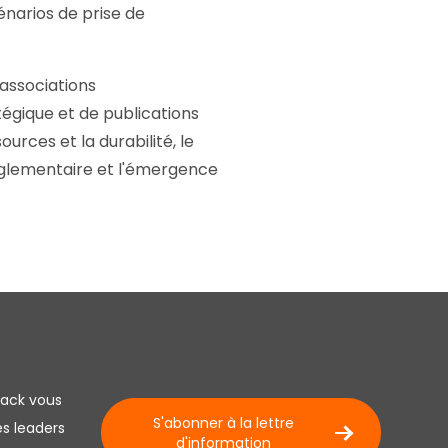
énarios de prise de
 associations
tégique et de publications
ources et la durabilité, le
réglementaire et l'émergence
lack vous
S'abonner à la lettre
es leaders
d'information