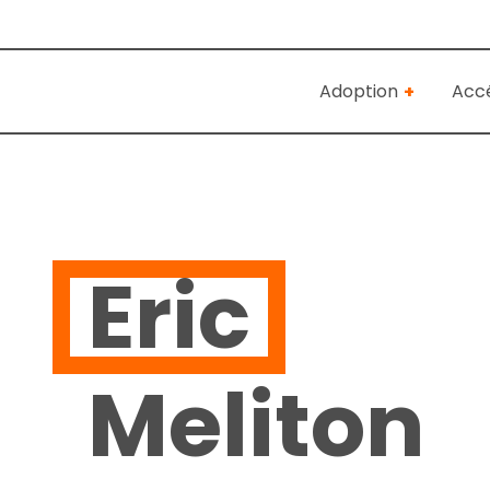
Adoption
Accé
Eric
Meliton