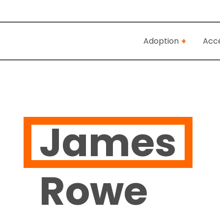
Adoption
Accé
James
Rowe