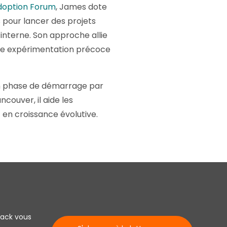
doption Forum
, James dote
s pour lancer des projets
e interne. Son approche allie
d'une expérimentation précoce
en phase de démarrage par
couver, il aide les
t en croissance évolutive.
lack vous