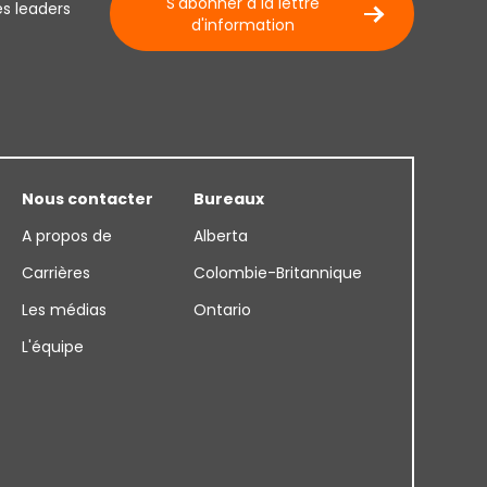
S'abonner à la lettre
es leaders
d'information
Nous contacter
Bureaux
A propos de
Alberta
Carrières
Colombie-Britannique
Les médias
Ontario
L'équipe