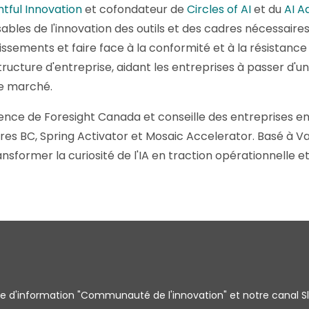
htful Innovation
et cofondateur de
Circles of AI
et du
AI A
ables de l'innovation des outils et des cadres nécessaire
vestissements et faire face à la conformité et à la résistanc
 structure d'entreprise, aidant les entreprises à passer 
le marché.
ence de Foresight Canada et conseille des entreprises 
es BC, Spring Activator et Mosaic Accelerator. Basé à Van
nsformer la curiosité de l'IA en traction opérationnelle e
tre d'information "Communauté de l'innovation" et notre canal S